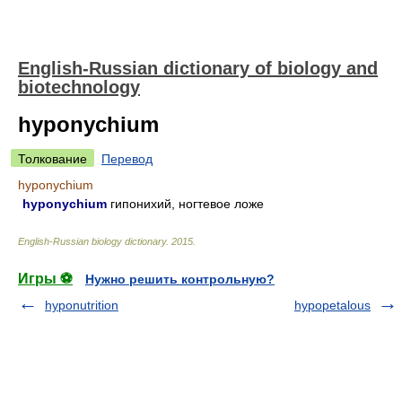
English-Russian dictionary of biology and
biotechnology
hyponychium
Толкование
Перевод
hyponychium
hyponychium
гипонихий, ногтевое ложе
English-Russian biology dictionary
.
2015
.
Игры ⚽
Нужно решить контрольную?
hyponutrition
hypopetalous