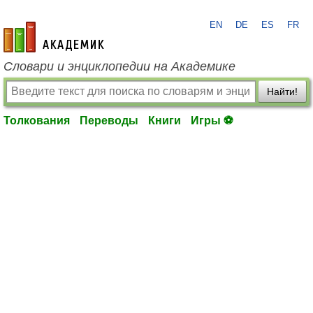
EN
DE
ES
FR
academic.ru
Словари и энциклопедии на Академике
Найти!
Толкования
Переводы
Книги
Игры ⚽