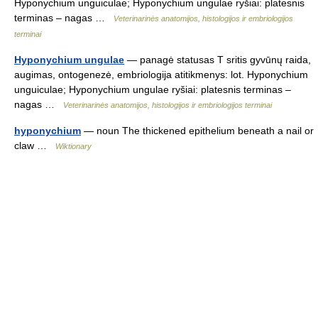
Hyponychium unguiculae; Hyponychium ungulae ryšiai: platesnis
terminas – nagas …
Veterinarinės anatomijos, histologijos ir embriologijos
terminai
Hyponychium ungulae
— panagė statusas T sritis gyvūnų raida,
augimas, ontogenezė, embriologija atitikmenys: lot. Hyponychium
unguiculae; Hyponychium ungulae ryšiai: platesnis terminas –
nagas …
Veterinarinės anatomijos, histologijos ir embriologijos terminai
hyponychium
— noun The thickened epithelium beneath a nail or
claw …
Wiktionary