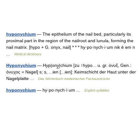
hyponychium
— The epithelium of the nail bed, particularly its
proximal part in the region of the nailroot and lunula, forming the
nail matrix. [hypo + G. onyx, nail] * * * hy·po·nych·i·um nik ē əm n
…
Medical dictionary
Hyponychium
— Hyp|ony̲|chium [zu ↑hypo... u. gr. ὀνυξ, Gen.:
ὀνυχος = Nagel] s; s, ...ien [...ien]: Keimschicht der Haut unter der
Nagelplatte …
Das Wörterbuch medizinischer Fachausdrücke
hyponychium
— hy·po·nych·i·um …
English syllables