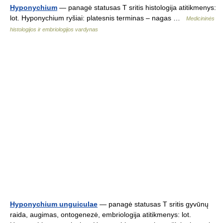
Hyponychium
— panagė statusas T sritis histologija atitikmenys:
lot. Hyponychium ryšiai: platesnis terminas – nagas …
Medicininės
histologijos ir embriologijos vardynas
Hyponychium unguiculae
— panagė statusas T sritis gyvūnų
raida, augimas, ontogenezė, embriologija atitikmenys: lot.