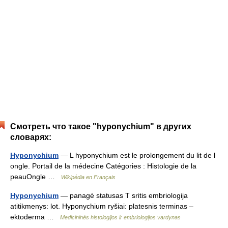
Смотреть что такое "hyponychium" в других
словарях:
Hyponychium
— L hyponychium est le prolongement du lit de l
ongle. Portail de la médecine Catégories : Histologie de la
peauOngle …
Wikipédia en Français
Hyponychium
— panagė statusas T sritis embriologija
atitikmenys: lot. Hyponychium ryšiai: platesnis terminas –
ektoderma …
Medicininės histologijos ir embriologijos vardynas