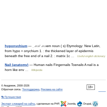
hyponychium
— ˌ ̷ ̷ ̷ ̷ˈ ̷ ̷ ̷ ̷əm noun ( s) Etymology: New Latin,
from hypo + onychium 1. : the thickened layer of epidermis
beneath the free end of a nail 2. : matrix 1c …
Useful english dictionary
Nail (anatomy)
— Human nails Fingernails Toenails A nail is a
horn like env …
Wikipedia
© Академик, 2000-2026
18+
Обратная связь:
Техподдержка
,
Реклама на сайте
👣 Путешествия
Экспорт словарей на сайты
, сделанные на PHP,
Joomla,
Drupal,